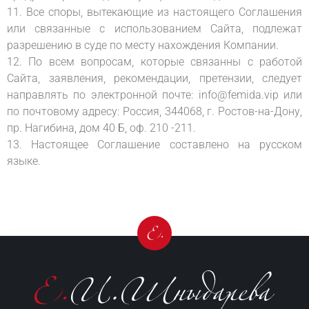
11. Все споры, вытекающие из настоящего Соглашения
или связанные с использованием Сайта, подлежат
разрешению в суде по месту нахождения Компании.
12. По всем вопросам, которые связанны с работой
Сайта, заявления, рекомендации, претензии, следует
направлять по электронной почте: info@femida.vip или
по почтовому адресу: Россия, 344068, г. Ростов-на-Дону,
пр. Нагибина, дом 40 Б, оф. 210 -211.
13. Настоящее Соглашение составлено на русском
языке.