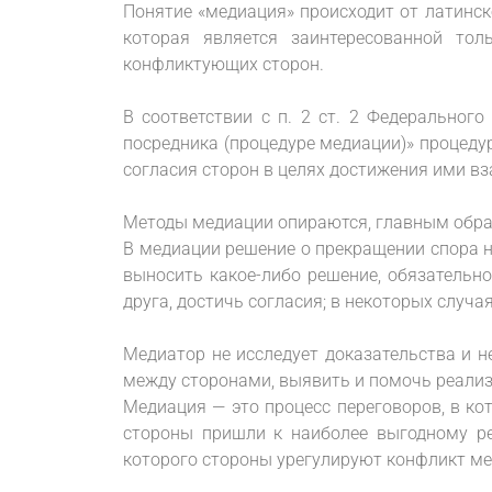
Понятие «медиация» происходит от латинск
которая является заинтересованной то
конфликтующих сторон.
В соответствии с п. 2 ст. 2 Федеральног
посредника (процедуре медиации)» процеду
согласия сторон в целях достижения ими в
Методы медиации опираются, главным образ
В медиации решение о прекращении спора н
выносить какое-либо решение, обязательн
друга, достичь согласия; в некоторых случ
Медиатор не исследует доказательства и н
между сторонами, выявить и помочь реализ
Медиация — это процесс переговоров, в к
стороны пришли к наиболее выгодному ре
которого стороны урегулируют конфликт ме