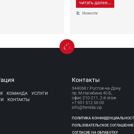
читать далее...
Новости
гация
Контакты
344068 г.Ростов-на-Дону
пр. М.Нагибина 40 Б,
Я
КОМАНДА
УСЛУГИ
офис 210-211, 2-й этаж
ТИ
КОНТАКТЫ
+7 951 512 56 00
info@femida.vip
ПОЛИТИКА КОНФИДЕНЦИАЛЬНОС
ПОЛЬЗОВАТЕЛЬСКОЕ СОГЛАШЕНИЕ
СОГЛАСИЕ НА ОБРАБОТКУ