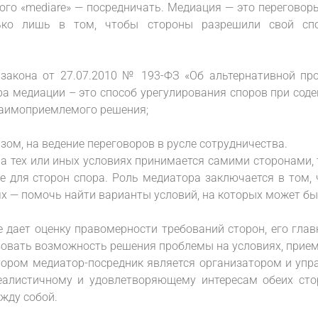
ого «mediare» — посредничать. Медиация — это переговоры
лько лишь в том, чтобы стороны разрешили свой сп
о закона от 27.07.2010 № 193-ФЗ «Об альтернативной пр
ра медиации – это способ урегулирования споров при сод
заимоприемлемого решения;
ом, на ведение переговоров в русле сотрудничества.
а тех или иных условиях принимается самими сторонами,
ое для сторон спора. Роль медиатора заключается в том,
аях — помочь найти варианты условий, на которых может бы
е дает оценку правомерности требований сторон, его гл
овать возможность решения проблемы на условиях, прием
отором медиатор-посредник является организатором и упр
алистичному и удовлетворяющему интересам обеих сто
жду собой.