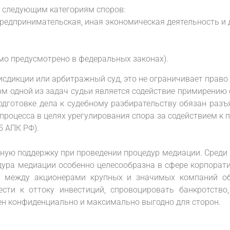
о следующим категориям споров:
едпринимательская, иная экономическая деятельность и д
мо предусмотрено в федеральных законах).
исдикции или арбитражный суд, это не ограничивает право
рм одной из задач судьи является содействие примирению
одготовке дела к судебному разбирательству обязан разъ
роцесса в целях урегулирования спора за содействием к по
5 АПК РФ).
ную поддержку при проведении процедур медиации. Среди 
ура медиации особенно целесообразна в сфере корпорати
де между акционерами крупных и значимых компаний об
сти к оттоку инвестиций, спровоцировать банкротство,
ен конфиденциально и максимально выгодно для сторон.