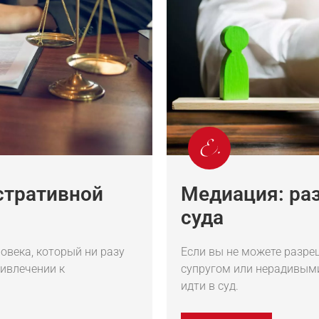
стративной
Медиация: ра
суда
овека, который ни разу
Если вы не можете разре
ривлечении к
супругом или нерадивыми
идти в суд.