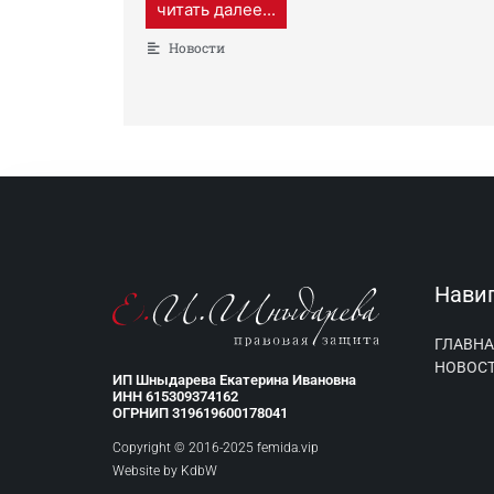
читать далее...
Новости
Нави
ГЛАВНА
НОВОС
ИП Шныдарева Екатерина Ивановна
ИНН 615309374162
ОГРНИП 319619600178041
Copyright © 2016-2025 femida.vip
Website by
KdbW