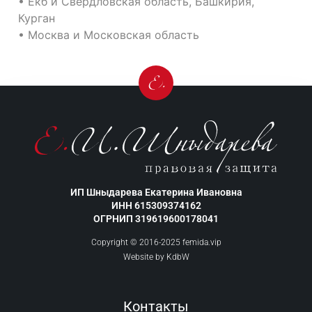
• Екб и Свердловская область, Башкирия,
Курган
• Москва и Московская область
ИП Шныдарева Екатерина Ивановна
ИНН 615309374162
ОГРНИП 319619600178041
Copyright © 2016-2025 femida.vip
Website by
KdbW
Контакты