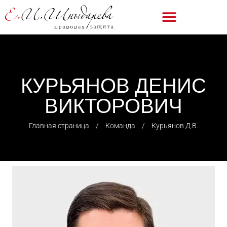
КУРЬЯНОВ ДЕНИС
ВИКТОРОВИЧ
Главная страница
⠀/⠀
Команда
⠀/⠀
Курьянов Д.В.