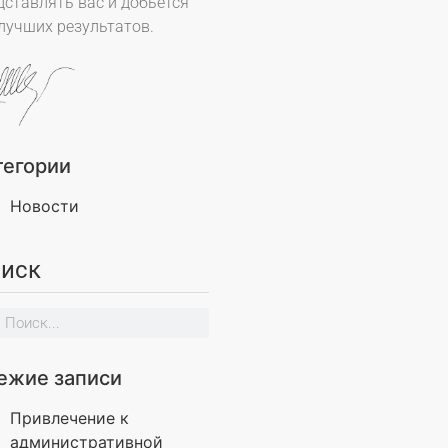
дставлять вас и добьётся
лучших результатов.
тегории
Новости
иск
ежие записи
Привлечение к
административной