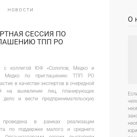
НОВОСТИ
О 
РТНАЯ СЕССИЯ ПО
ЛАШЕНИЮ ТПП РО
о с коллегой ЮФ «Солопов, Медко и
ем Медко по приглашению ТПП РО
астие в качестве экспертов в очередной
ной на выявление лиц, планирующих
Есл
е дело и вести предпринимательскую
чел
нео
зак
я проведена в рамках реализации
нео
кта по поддержке малого и среднего
юри
а. Организаторами сессии выступили