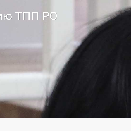
нию ТПП РО