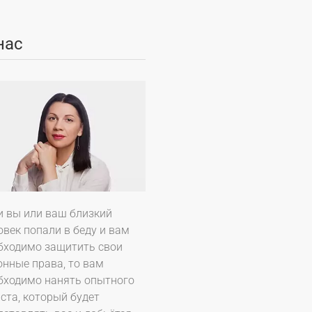
нас
и вы или ваш близкий
овек попали в беду и вам
бходимо защитить свои
онные права, то вам
бходимо нанять опытного
ста, который будет