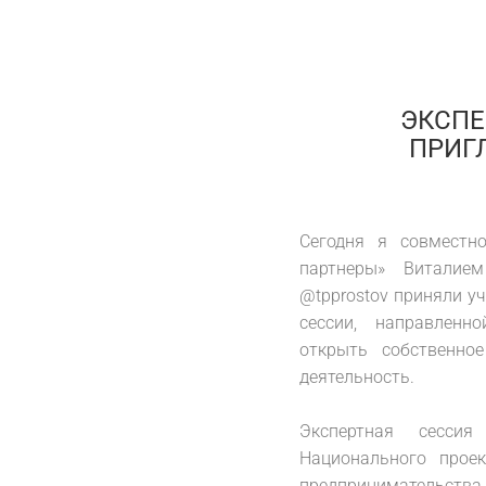
ЭКСПЕ
ПРИГ
Сегодня я совместн
партнеры» Витали
@tpprostov приняли уч
сессии, направлен
открыть собственно
деятельность.
⠀
Экспертная сесси
Национального прое
предпринимательств