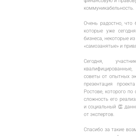
финансовую и правову
коммуникабельность.
⠀
Очень радостно, что 
которые уже сегодн
бизнеса, некоторые из
«самозанятые» и привл
⠀
Сегодня, участ
квалифицированные
советы от опытных эк
презентация проект
Ростове, которого по
сложность его реализ
и социальный 👏 данн
от экспертов.
⠀
Спасибо за такие воз