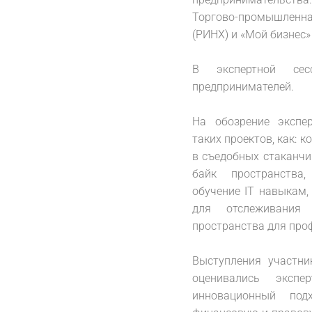
Торгово-промышленн
(РИНХ) и «Мой бизнес»
⠀
В экспертной сес
предпринимателей.
⠀
На обозрение экспе
таких проектов, как: 
в съедобных стаканчик
байк пространства,
обучение IT навыкам,
для отслеживания 
пространства для про
⠀
Выступления участни
оценивались эксп
инновационный подх