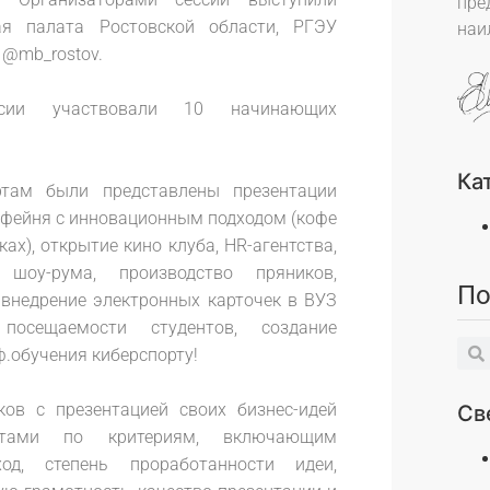
пре
ая палата Ростовской области, РГЭУ
наи
 @mb_rostov.
сии участвовали 10 начинающих
Ка
ртам были представлены презентации
кофейня с инновационным подходом (кофе
ах), открытие кино клуба, HR-агентства,
 шоу-рума, производство пряников,
По
 внедрение электронных карточек в ВУЗ
посещаемости студентов, создание
ф.обучения киберспорту!
ков с презентацией своих бизнес-идей
Св
ертами по критериям, включающим
од, степень проработанности идеи,