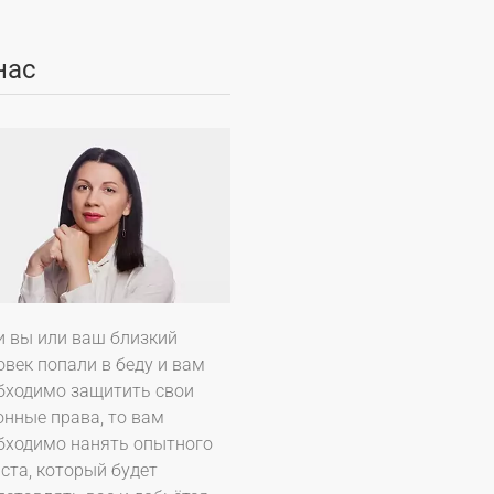
нас
и вы или ваш близкий
овек попали в беду и вам
бходимо защитить свои
онные права, то вам
бходимо нанять опытного
ста, который будет