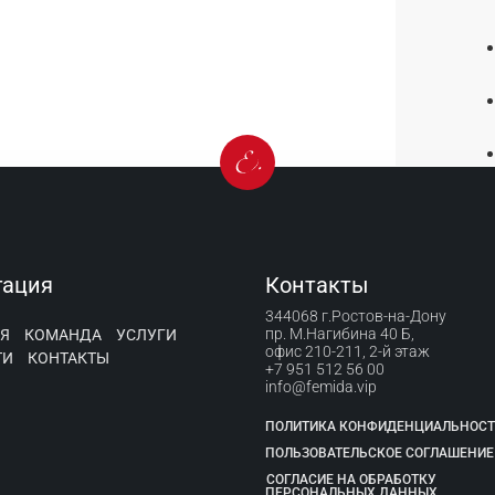
гация
Контакты
344068 г.Ростов-на-Дону
пр. М.Нагибина 40 Б,
Я
КОМАНДА
УСЛУГИ
офис 210-211, 2-й этаж
ТИ
КОНТАКТЫ
+7 951 512 56 00
info@femida.vip
ПОЛИТИКА КОНФИДЕНЦИАЛЬНОС
ПОЛЬЗОВАТЕЛЬСКОЕ СОГЛАШЕНИЕ
СОГЛАСИЕ НА ОБРАБОТКУ
ПЕРСОНАЛЬНЫХ ДАННЫХ