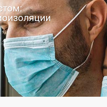
стом:
моизоляции