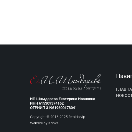
Нави
ГЛАВНА
НОВОС
ИП Шныдарева Екатерина Ивановна
ИНН 615309374162
ОГРНИП 319619600178041
Copyright © 2016-2025 femida.vip
Website by
KdbW