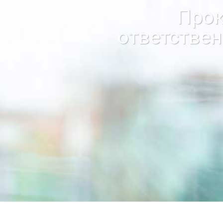
Прок
ответстве