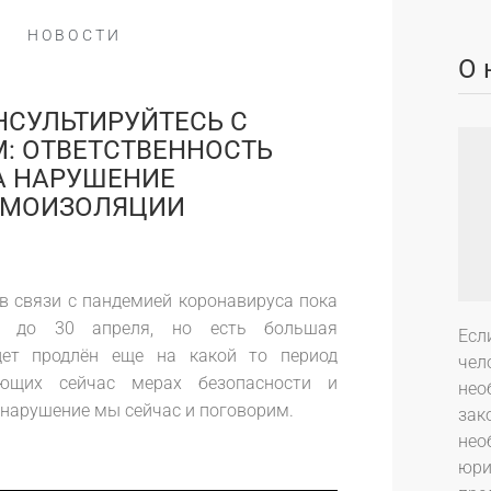
НОВОСТИ
О 
НСУЛЬТИРУЙТЕСЬ С
: ОТВЕТСТВЕННОСТЬ
А НАРУШЕНИЕ
АМОИЗОЛЯЦИИ
 связи с пандемией коронавируса пока
и до 30 апреля, но есть большая
Есл
удет продлён еще на какой то период
чел
ующих сейчас мерах безопасности и
нео
 нарушение мы сейчас и поговорим.
зак
нео
юри