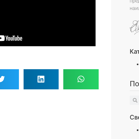
пре
наи
Ка
По
Св