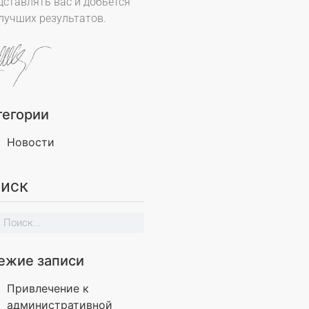
дставлять вас и добьётся
лучших результатов.
тегории
Новости
иск
ежие записи
Привлечение к
административной