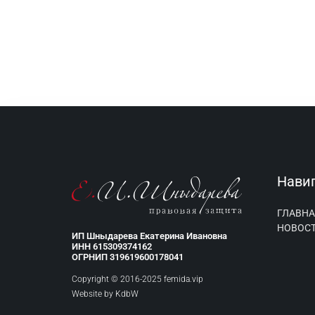
Нави
ГЛАВНА
НОВОС
ИП Шныдарева Екатерина Ивановна
ИНН 615309374162
ОГРНИП 319619600178041
Copyright © 2016-2025 femida.vip
Website by
KdbW