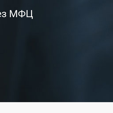
рез МФЦ