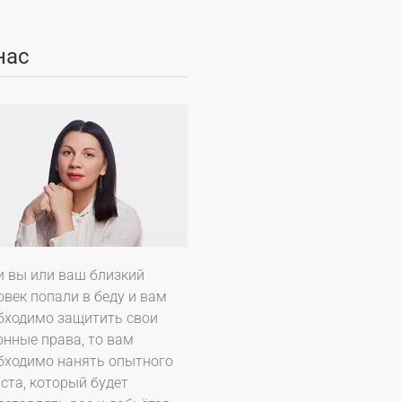
нас
и вы или ваш близкий
овек попали в беду и вам
бходимо защитить свои
онные права, то вам
бходимо нанять опытного
ста, который будет