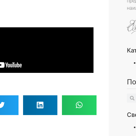
пре
наи
Ка
По
Св