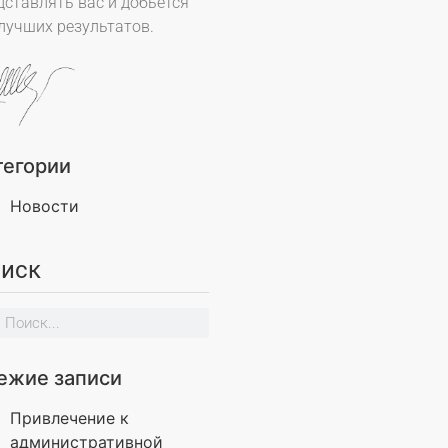
дставлять вас и добьётся
лучших результатов.
тегории
Новости
иск
ежие записи
Привлечение к
административной