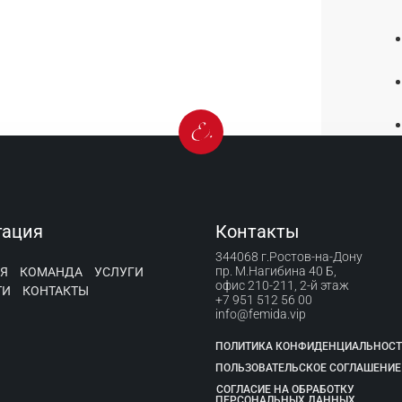
гация
Контакты
344068 г.Ростов-на-Дону
пр. М.Нагибина 40 Б,
Я
КОМАНДА
УСЛУГИ
офис 210-211, 2-й этаж
ТИ
КОНТАКТЫ
+7 951 512 56 00
info@femida.vip
ПОЛИТИКА КОНФИДЕНЦИАЛЬНОС
ПОЛЬЗОВАТЕЛЬСКОЕ СОГЛАШЕНИЕ
СОГЛАСИЕ НА ОБРАБОТКУ
ПЕРСОНАЛЬНЫХ ДАННЫХ